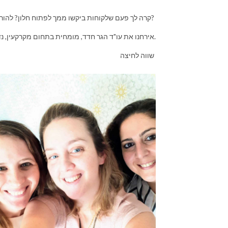
קרה לך פעם שלקוחות ביקשו ממך לפתוח חלון? להוריד עמוד או לספח מרפסת שירות לאמבטיה?
אירחנו את עו"ד הגר חדד, מומחית בתחום מקרקעין, נדל"ן ותכנון ובניה, בשיחה מרתקת על מה מותר ומה אסור לנו לעשות.
שווה לחיצה