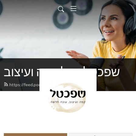
שפכטל - על קפה ועיצוב
https://feed.podbean.com/shpachtel/feed.xml