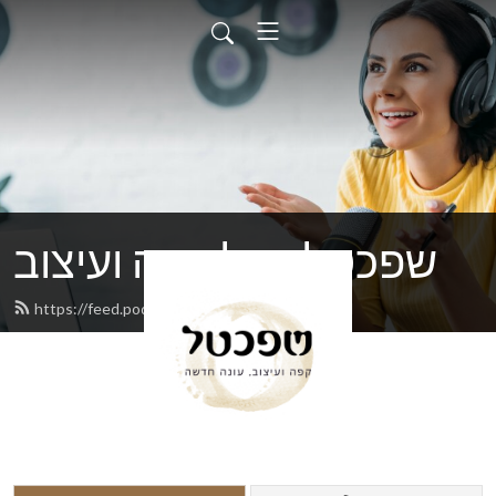
שפכטל - על קפה ועיצוב
https://feed.podbean.com/shpachtel/feed.xml