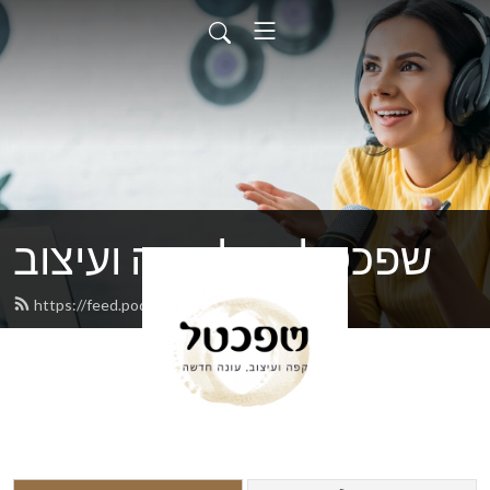
שפכטל - על קפה ועיצוב
https://feed.podbean.com/shpachtel/feed.xml